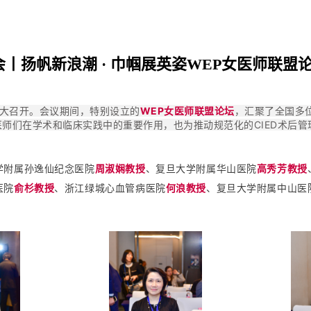
丨扬帆新浪潮 · 巾帼展英姿WEP女医师联盟
大召开。会议期间，特别设立的
WEP女医师联盟论坛
，汇聚了全国多
师们在学术和临床实践中的重要作用，也为推动规范化的CIED术后管
学附属孙逸仙纪念医院
周淑娴教授
、复旦大学附属华山医院
高秀芳教授
医院
俞杉教授
、浙江绿城心血管病医院
何浪教授
、复旦大学附属中山医