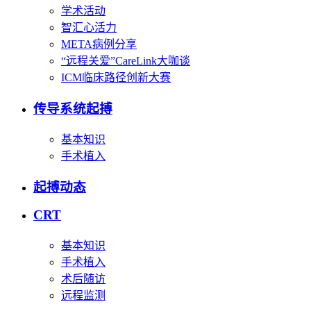
学术活动
智汇心活力
META病例分享
“远程关爱”CareLink大咖谈
ICM临床路径创新大赛
传导系统起搏
基本知识
手术植入
起搏动态
CRT
基本知识
手术植入
术后随访
远程监测