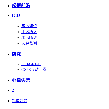
起搏前沿
ICD
基本知识
手术植入
术后随访
远程监测
研究
ICD/CRT-D
CSPE互动问卷
心律失常
2
起搏前沿